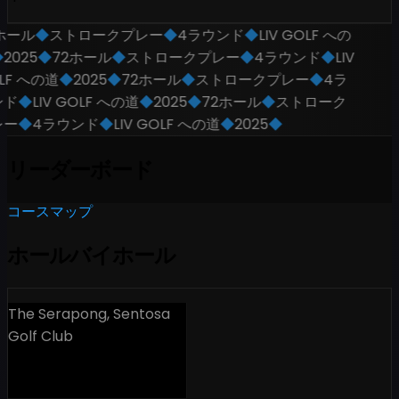
ホール
◆
ストロークプレー
◆
4ラウンド
◆
LIV GOLF への
2025
◆
72ホール
◆
ストロークプレー
◆
4ラウンド
◆
LIV
F への道
◆
2025
◆
72ホール
◆
ストロークプレー
◆
4ラ
ド
◆
LIV GOLF への道
◆
2025
◆
72ホール
◆
ストローク
ー
◆
4ラウンド
◆
LIV GOLF への道
◆
2025
◆
リーダーボード
コースマップ
ホールバイホール
The Serapong, Sentosa
Golf Club
18 Holes