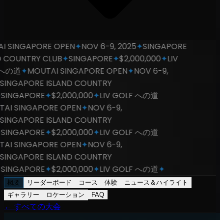
SINGAPORE OPEN
✦
NOV 6-9, 2025
✦
SINGAPORE
COUNTRY CLUB
✦
SINGAPORE
✦
$2,000,000
✦
LIV
の道
✦
MOUTAI SINGAPORE OPEN
✦
NOV 6-9,
NGAPORE ISLAND COUNTRY
INGAPORE
✦
$2,000,000
✦
LIV GOLF への道
I SINGAPORE OPEN
✦
NOV 6-9,
NGAPORE ISLAND COUNTRY
INGAPORE
✦
$2,000,000
✦
LIV GOLF への道
I SINGAPORE OPEN
✦
NOV 6-9,
NGAPORE ISLAND COUNTRY
INGAPORE
✦
$2,000,000
✦
LIV GOLF への道
✦
概要
リーダーボード
コース
体験
ニュース＆ハイライト
ギャラリー
ロケーション
FAQ
←
すべての大会