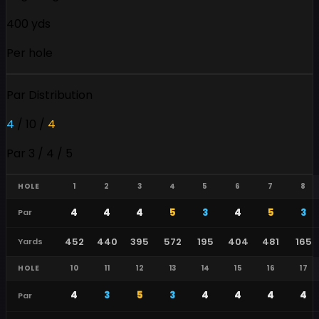
400 yds
Per hole
Par Distribution
4
/
10
/
4
Par 3 / 4 / 5
HOLE
1
2
3
4
5
6
7
8
4
4
4
5
3
4
5
3
Par
452
440
395
572
195
404
481
165
Yards
HOLE
10
11
12
13
14
15
16
17
4
3
5
3
4
4
4
4
Par