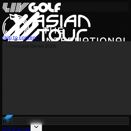
Skip to content
International Series 2026
JA
終了
スケジュール