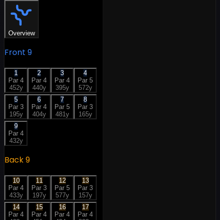
Overview
Front 9
1
2
3
4
Par
4
Par
4
Par
4
Par
5
452
y
440
y
395
y
572
y
5
6
7
8
Par
3
Par
4
Par
5
Par
3
195
y
404
y
481
y
165
y
9
Par
4
432
y
Back 9
10
11
12
13
Par
4
Par
3
Par
5
Par
3
433
y
197
y
577
y
157
y
14
15
16
17
Par
4
Par
4
Par
4
Par
4