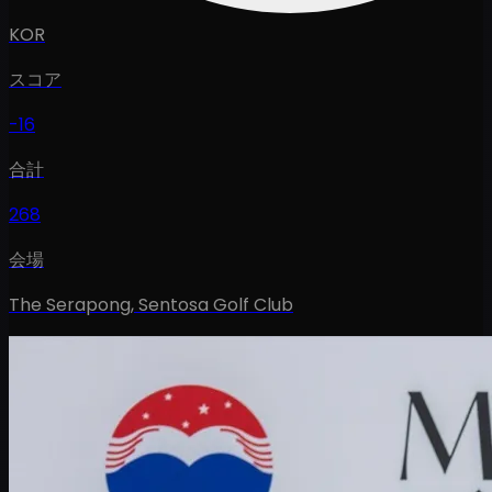
KOR
スコア
-16
合計
268
会場
The Serapong, Sentosa Golf Club