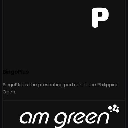
BingoPlus
BingoPlus is the presenting partner of the Philippine
Open.