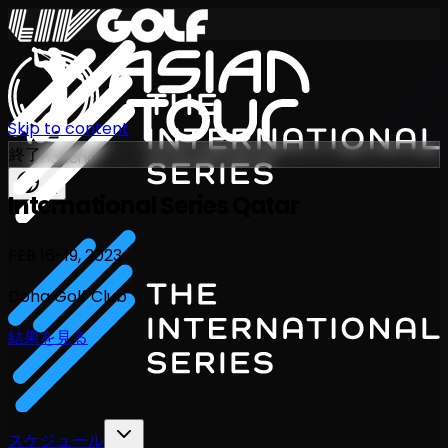
Skip to content
終了
International Series 2026
JA
International Series Qatar
FEB 16-19, 2023
Doha Golf Club
結果を見る
スケジュール