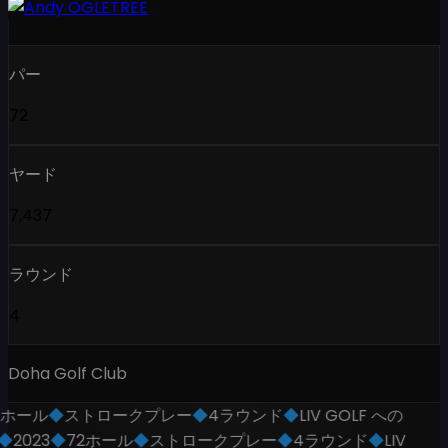
パー
72
ヤード
7,437
ラウンド
4
Doha Golf Club
2ホール
◆
ストロークプレー
◆
4ラウンド
◆
LIV GOLF への
◆
2023
◆
72ホール
◆
ストロークプレー
◆
4ラウンド
◆
LIV