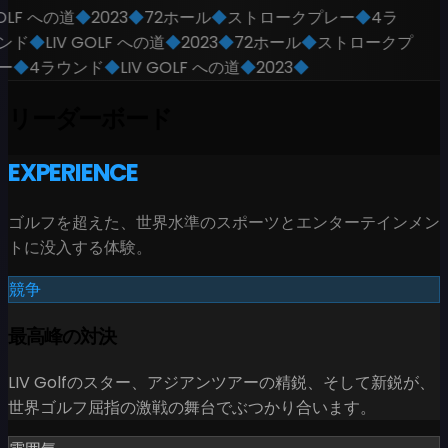
OLF への道
◆
2023
◆
72ホール
◆
ストロークプレー
◆
4ラ
ンド
◆
LIV GOLF への道
◆
2023
◆
72ホール
◆
ストロークプ
ー
◆
4ラウンド
◆
LIV GOLF への道
◆
2023
◆
リーダーボード
EXPERIENCE
ゴルフを超えた、世界水準のスポーツとエンターテインメン
トに没入する体験。
競争
最高峰の対決
LIV Golfのスター、アジアンツアーの精鋭、そして新鋭が、
世界ゴルフ屈指の激戦の舞台でぶつかり合います。