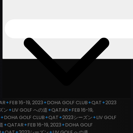
AR
✦
FEB 16-19, 2023
✦
DOHA GOLF CLUB
✦
QAT
✦
2023
ズン
✦
LIV GOLF への道
✦
QATAR
✦
FEB 16-19,
✦
DOHA GOLF CLUB
✦
QAT
✦
2023シーズン
✦
LIV GOLF
道
✦
QATAR
✦
FEB 16-19, 2023
✦
DOHA GOLF
✦
QAT
✦
2023シーズン
✦
LIV GOLF への道