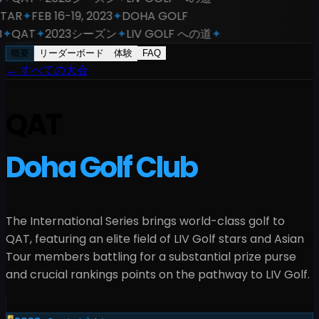
TAR
✦
FEB 16-19, 2023
✦
DOHA GOLF
✦
QAT
✦
2023シーズン
✦
LIV GOLF への道
✦
概要
リーダーボード
体験
FAQ
←
すべての大会
QAT
Doha Golf Club
The International Series brings world-class golf to
QAT
, featuring an elite field of LIV Golf stars and Asian
Tour members battling for a
substantial
prize purse
and crucial rankings points on the pathway to LIV Golf.