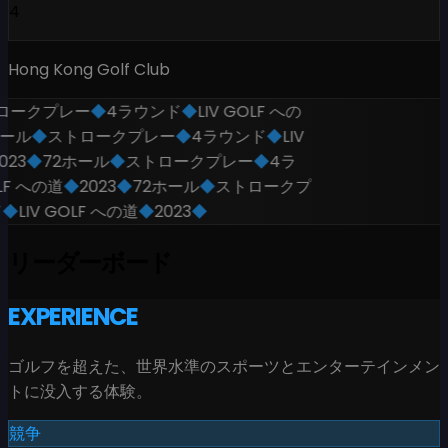
4
Hong Kong Golf Club
ロークプレー
◆
4ラウンド
◆
LIV GOLF への
ホール
◆
ストロークプレー
◆
4ラウンド
◆
LIV
023
◆
72ホール
◆
ストロークプレー
◆
4ラ
LF への道
◆
2023
◆
72ホール
◆
ストロークプ
◆
LIV GOLF への道
◆
2023
◆
リーダーボード
EXPERIENCE
ゴルフを超えた、世界水準のスポーツとエンターテインメン
トに没入する体験。
競争