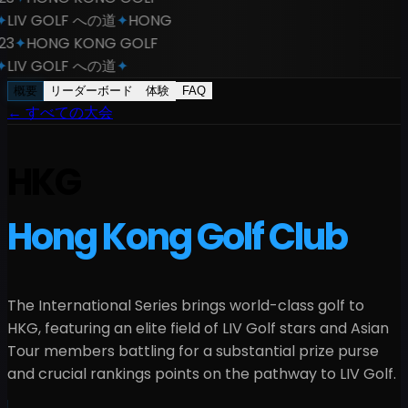
CLUB
✦
HKG
✦
2023シーズン
✦
LIV GOLF への道
✦
HONG
KONG OPEN
✦
NOV 9-12, 2023
✦
HONG KONG GOLF
CLUB
✦
HKG
✦
2023シーズン
✦
LIV GOLF への道
✦
概要
リーダーボード
体験
FAQ
←
すべての大会
HKG
Hong Kong Golf Club
The International Series brings world-class golf to
HKG
, featuring an elite field of LIV Golf stars and Asian
Tour members battling for a
substantial
prize purse
and crucial rankings points on the pathway to LIV Golf.