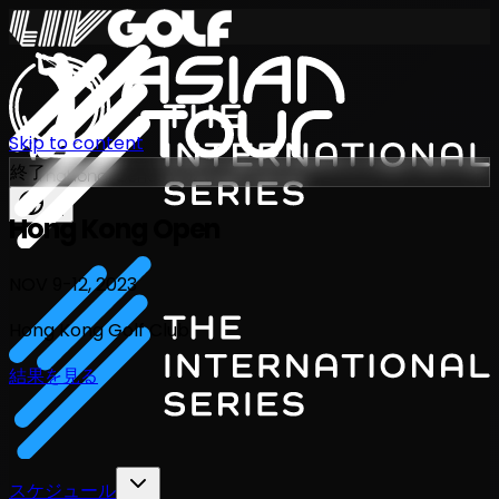
Skip to content
終了
International Series 2026
JA
Hong Kong Open
NOV 9-12, 2023
Hong Kong Golf Club
結果を見る
スケジュール