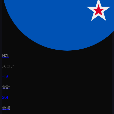
NZL
スコア
-19
合計
261
会場