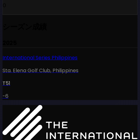
0
シーズン成績
2025
International Series Philippines
Sta. Elena Golf Club
,
Philippines
T51
-6