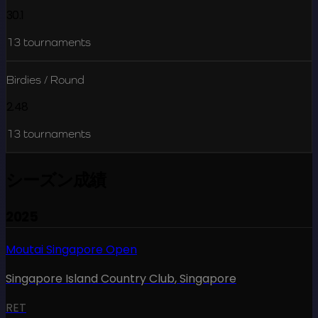
30.1
13
tournaments
Birdies / Round
2.48
13
tournaments
シーズン成績
2025
Moutai Singapore Open
Singapore Island Country Club
,
Singapore
RET