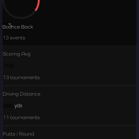
9.2
%
Bounce Back
13
events
Scoring Avg
74.10
13
tournaments
Driving Distance
296.2
yds
11
tournaments
Putts / Round