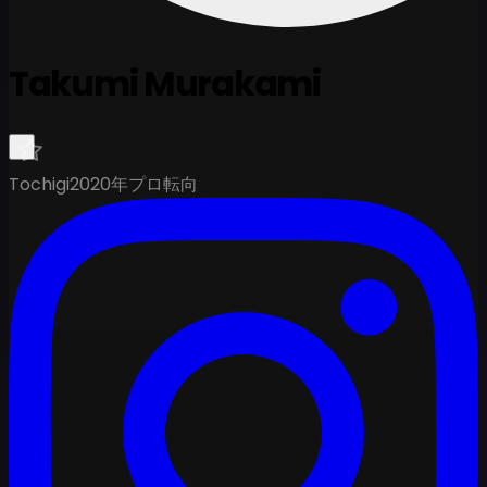
Takumi Murakami
Tochigi
2020年プロ転向