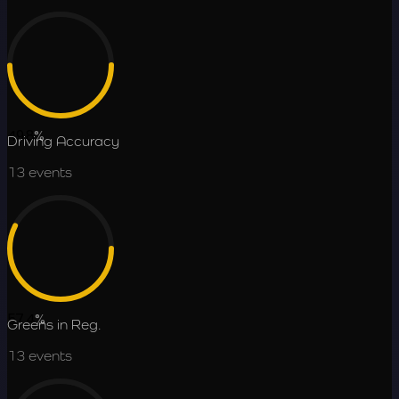
49.8
%
Driving Accuracy
13
events
57.4
%
Greens in Reg.
13
events