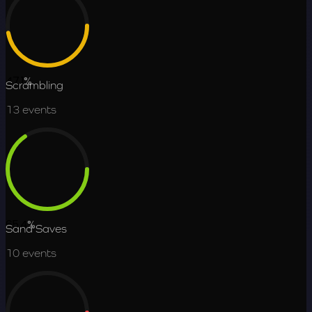
47.1
%
Scrambling
13
events
65.4
%
Sand Saves
10
events