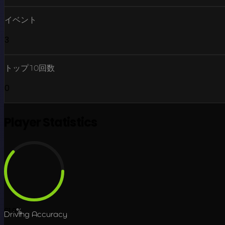
イベント
3
トップ10回数
0
Player Statistics
61.9
%
Driving Accuracy