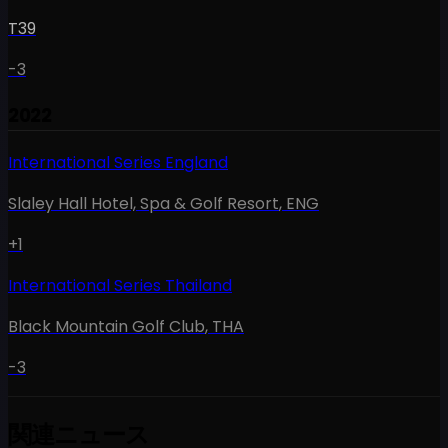
T39
-3
2022
International Series England
Slaley Hall Hotel, Spa & Golf Resort
,
ENG
+1
International Series Thailand
Black Mountain Golf Club
,
THA
-3
関連ニュース