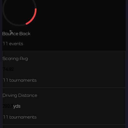
17.7
%
Bounce Back
11
events
Scoring Avg
74.92
11
tournaments
Driving Distance
292.7
yds
11
tournaments