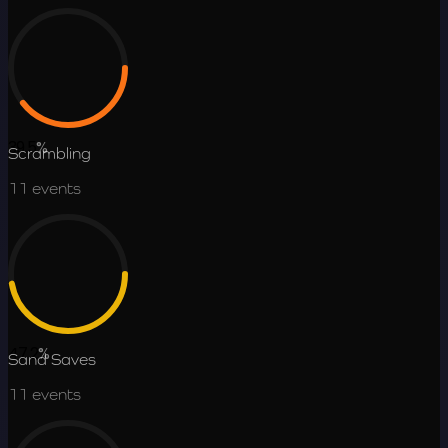
39.5
%
Scrambling
11
events
47.2
%
Sand Saves
11
events