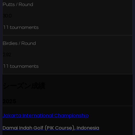
Putts / Round
30.0
11
tournaments
Birdies / Round
2.92
11
tournaments
シーズン成績
2025
Jakarta International Championship
Damai Indah Golf (PIK Course)
,
Indonesia