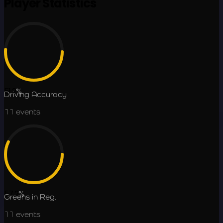
Player Statistics
51.2
%
Driving Accuracy
11
events
57.2
%
Greens in Reg.
11
events