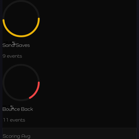
48.5
%
Sand Saves
9
events
16.7
%
Bounce Back
11
events
Scoring Avg