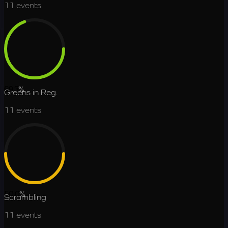
11
events
69.3
%
Greens in Reg.
11
events
50.0
%
Scrambling
11
events