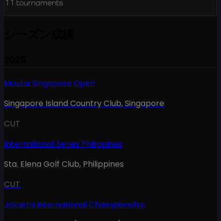
11
tournaments
シーズン成績
2025
Moutai Singapore Open
Singapore Island Country Club
,
Singapore
CUT
International Series Philippines
Sta. Elena Golf Club
,
Philippines
CUT
Jakarta International Championship