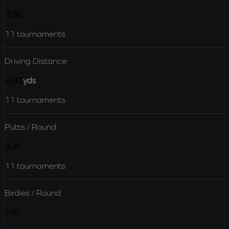
71.80
11
tournaments
Driving Distance
293.2
yds
11
tournaments
Putts / Round
30.6
11
tournaments
Birdies / Round
3.50