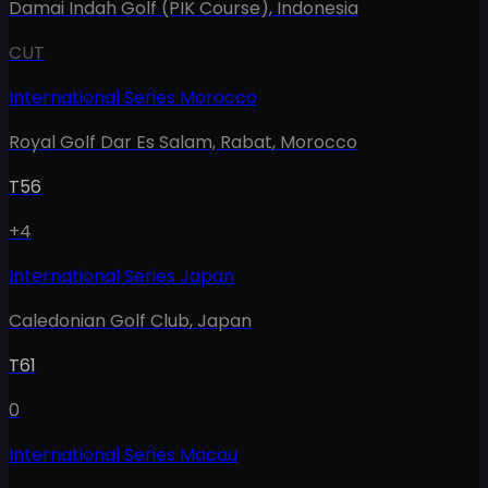
Damai Indah Golf (PIK Course)
,
Indonesia
CUT
International Series Morocco
Royal Golf Dar Es Salam, Rabat
,
Morocco
T56
+4
International Series Japan
Caledonian Golf Club
,
Japan
T61
0
International Series Macau