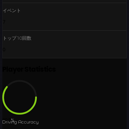
イベント
7
トップ10回数
0
Player Statistics
60.8
%
Driving Accuracy