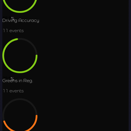
65.5
%
Driving Accuracy
11
events
72.2
%
Greens in Reg.
11
events