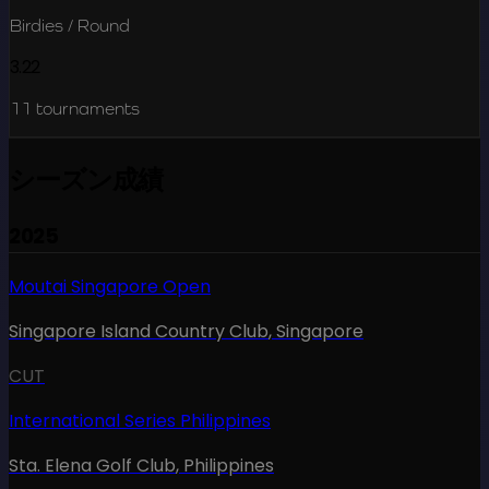
Birdies / Round
3.22
11
tournaments
シーズン成績
2025
Moutai Singapore Open
Singapore Island Country Club
,
Singapore
CUT
International Series Philippines
Sta. Elena Golf Club
,
Philippines