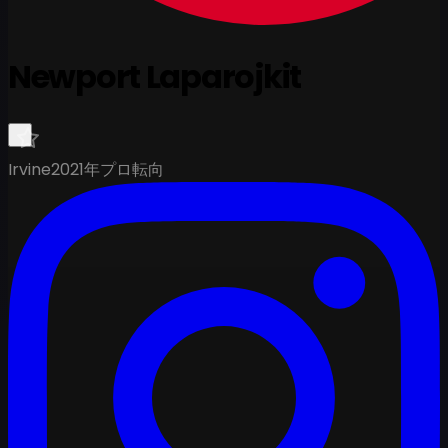
Newport Laparojkit
Irvine
2021年プロ転向