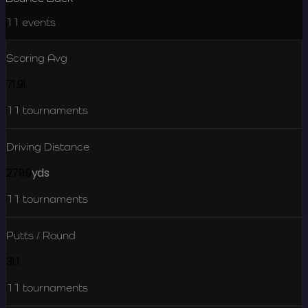
11
events
Scoring Avg
71.91
11
tournaments
Driving Distance
279.9
yds
11
tournaments
Putts / Round
31.1
11
tournaments