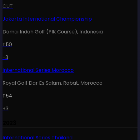
CUT
Jakarta International Championship
Damai Indah Golf (PIK Course)
,
Indonesia
T50
-3
International Series Morocco
Royal Golf Dar Es Salam, Rabat
,
Morocco
T54
+3
2023
International Series Thailand