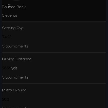
10.9
%
Bounce Back
5
events
Scoring Avg
74.93
5
tournaments
Driving Distance
285.9
yds
5
tournaments
Putts / Round
28.2