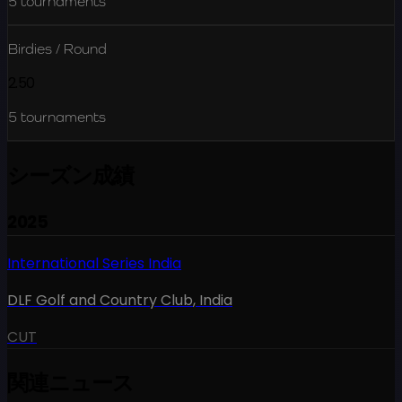
5
tournaments
Birdies / Round
2.50
5
tournaments
シーズン成績
2025
International Series India
DLF Golf and Country Club
,
India
CUT
関連ニュース