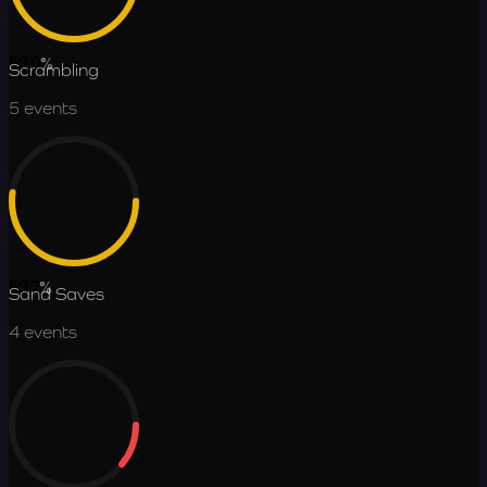
52.0
%
Scrambling
5
events
52.2
%
Sand Saves
4
events