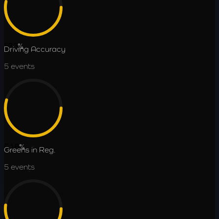
53.3
%
Driving Accuracy
5
events
54.6
%
Greens in Reg.
5
events