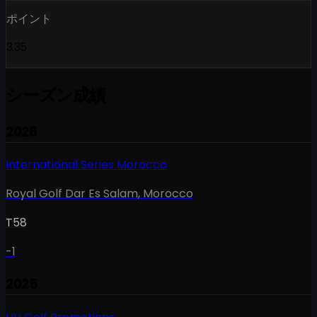
ポイント
3.35
シーズン成績
2026
International Series Morocco
Royal Golf Dar Es Salam
,
Morocco
T58
-1
2025