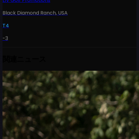
LIV Golf Promotions
Black Diamond Ranch
,
USA
T4
-3
関連ニュース