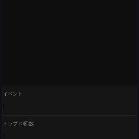
イベント
1
トップ10回数
1