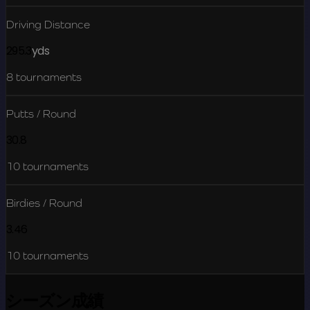
Driving Distance
295.3
yds
8
tournaments
Putts / Round
30.8
10
tournaments
Birdies / Round
3.46
10
tournaments
シーズン成績