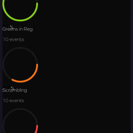
70.1
%
Greens in Reg.
10
events
32.6
%
Scrambling
10
events