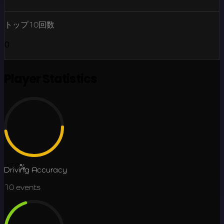
トップ10回数
0
Player Statistics
47.6
%
Driving Accuracy
10
events