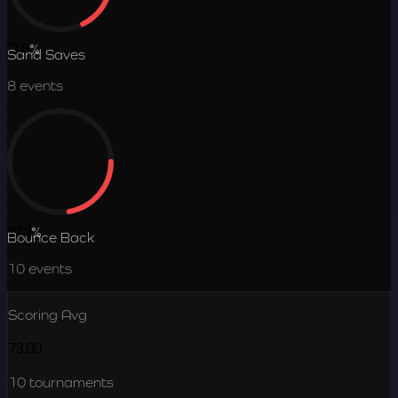
17.6
%
Sand Saves
8
events
22.2
%
Bounce Back
10
events
Scoring Avg
73.00
10
tournaments