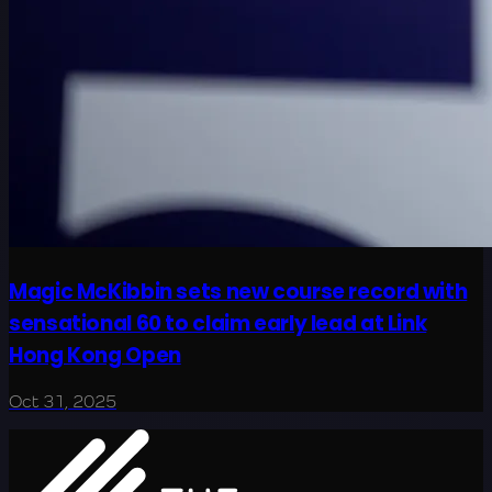
Magic McKibbin sets new course record with
sensational 60 to claim early lead at Link
Hong Kong Open
Oct 31, 2025