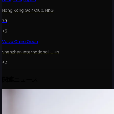
Hong Kong Golf Club
,
HKG
79
+5
Volvo China Open
Shenzhen International
,
CHN
+2
関連ニュース