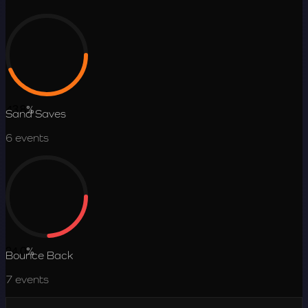
43.8
%
Sand Saves
6
events
24.0
%
Bounce Back
7
events