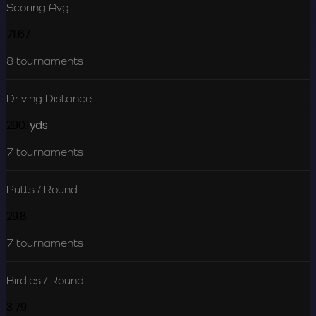
Scoring Avg
71.67
8
tournaments
Driving Distance
290.1
yds
7
tournaments
Putts / Round
29.8
7
tournaments
Birdies / Round
3.79