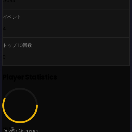
#643
イベント
4
トップ10回数
0
Player Statistics
56.5
%
Driving Accuracy