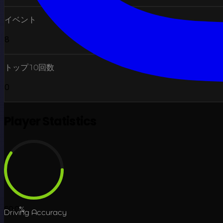
イベント
8
トップ10回数
0
Player Statistics
60.0
%
Driving Accuracy