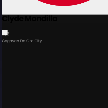
Clyde Mondilla
Cagayan De Oro City