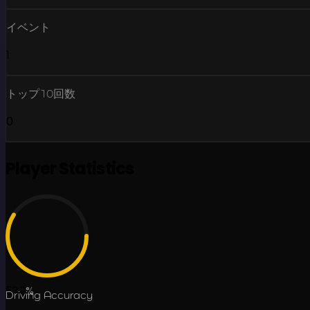
イベント
1
トップ10回数
0
Player Statistics
58.9
%
Driving Accuracy