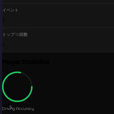
イベント
2
トップ10回数
0
Player Statistics
78.3
%
Driving Accuracy