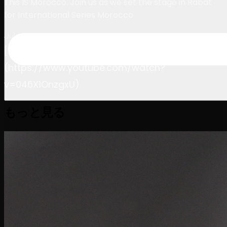
This IS Morocco. Join us as we set the stage in Rabat
for International Series Morocco
July 11, 2024
[Watch on YouTube]
(https://www.youtube.com/watch?
v=046X1OnzgxU)
もっと見る