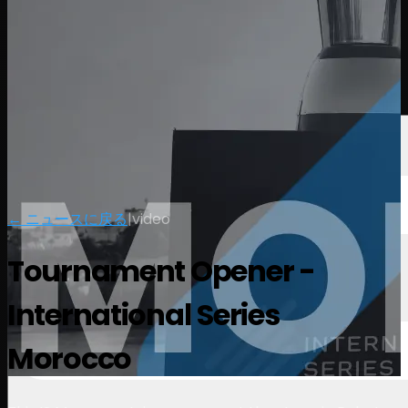
選手
ランキング
ニュース
視聴
について
サインイン
← ニュースに戻る
|
video
Tournament Opener -
International Series
Morocco