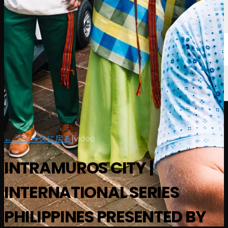
← ニュースに戻る
|
video
INTRAMUROS CITY |
INTERNATIONAL SERIES
PHILIPPINES PRESENTED BY