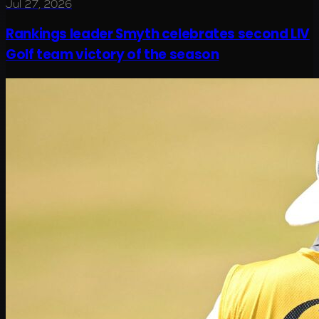
Jul 27, 2026
Rankings leader Smyth celebrates second LIV
Golf team victory of the season