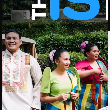
選手
ランキング
ニュース
視聴
について
サインイン