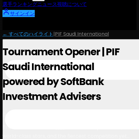
選手
ランキング
ニュース
視聴
について
サインイン
← すべてのハイライト
|
PIF Saudi International
Tournament Opener | PIF
Saudi International
powered by SoftBank
Investment Advisers
1:07
December 5, 2024
The final showdown ⚡️🇸🇦 An elevated prize fund,
world-class stars, and the fiercest competition yet…