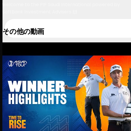
welcome to the PIF Saudi International powered by
SoftBank Investment Advisers 🙌
その他の動画