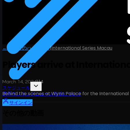
← すべてのハイライト
|
International Series Macau
Players arrive at Internatio
1:14
March 14, 2024
スケジュール
Behind the scenes at Wynn Palace for the Internationa
選手
ランキング
ニュース
視聴
について
サインイン
その他の動画