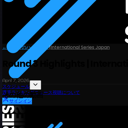
← すべてのハイライト
|
International Series Japan
Round 3 Highlights | Internat
April 7, 2026
スケジュール
選手
ランキング
ニュース
視聴
について
その他の動画
サインイン