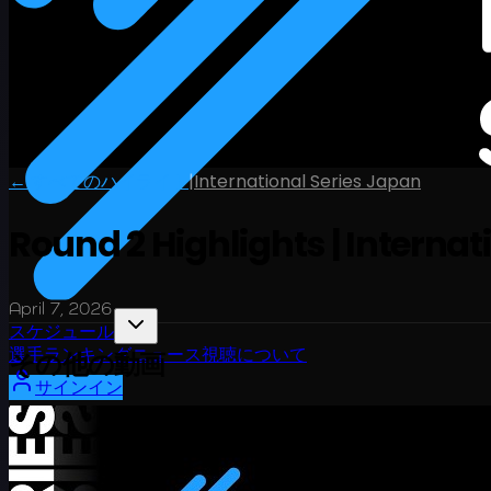
← すべてのハイライト
|
International Series Japan
Round 2 Highlights | Internat
April 7, 2026
スケジュール
選手
ランキング
ニュース
視聴
について
その他の動画
サインイン