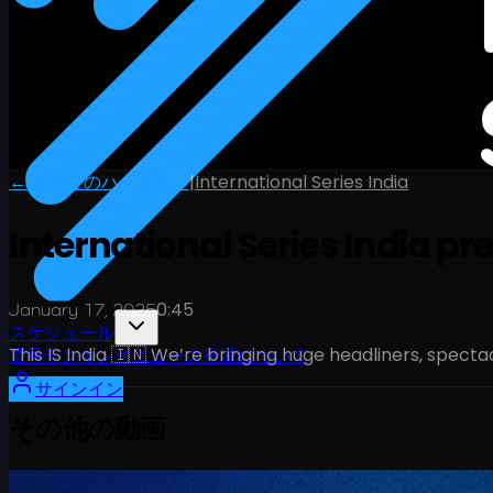
← すべてのハイライト
|
International Series India
International Series India pr
0:45
January 17, 2025
スケジュール
This IS India 🇮🇳 We’re bringing huge headliners, spect
選手
ランキング
ニュース
視聴
について
サインイン
その他の動画