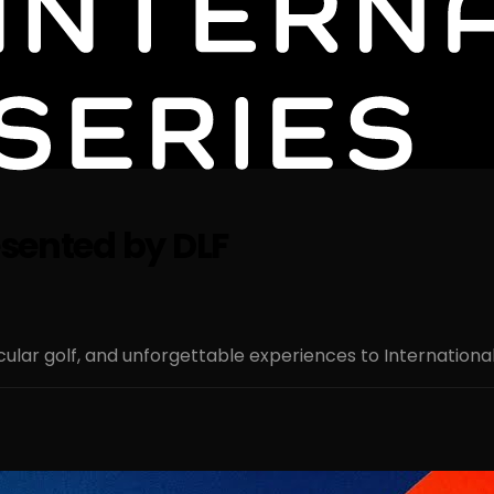
esented by DLF
acular golf, and unforgettable experiences to Internationa