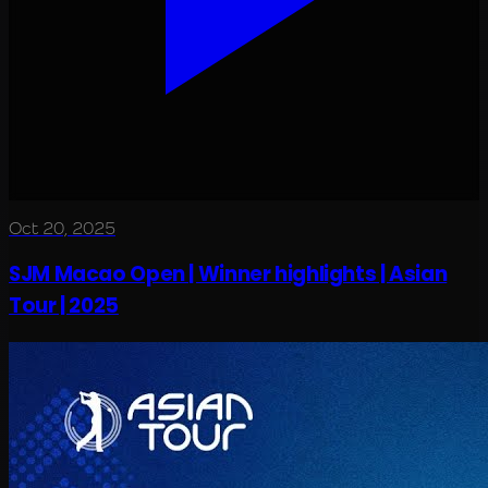
Oct 20, 2025
SJM Macao Open | Winner highlights | Asian
Tour | 2025