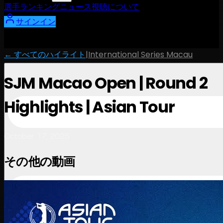
選手
ランキング
ニュース
視聴
について
サインイン
← すべてのハイライト
|
International Series Macau
SJM Macao Open | Round 2
Highlights | Asian Tour
October 17, 2025
その他の動画