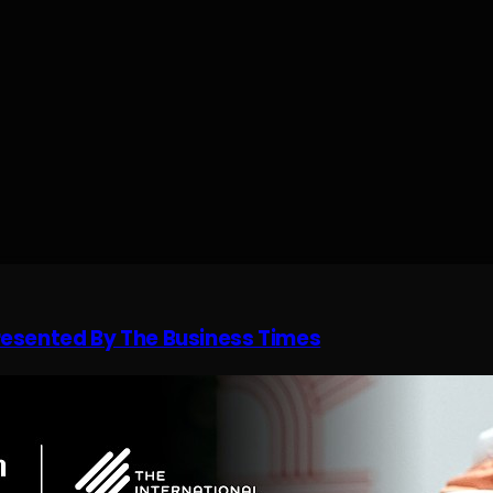
resented By The Business Times