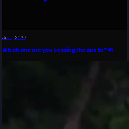
Jul 1, 2026
Which one are you passing the aux to? 🔊