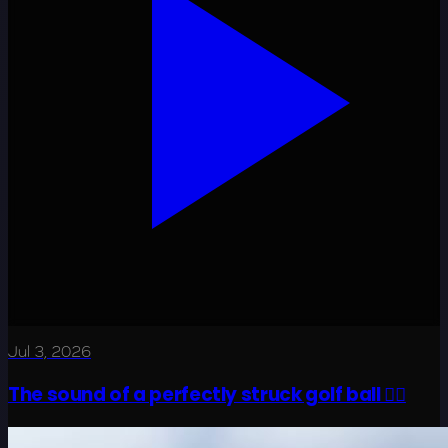
Jul 3, 2026
The sound of a perfectly struck golf ball 😮‍💨