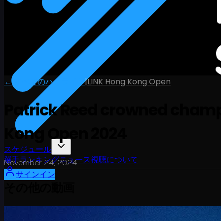
← すべてのハイライト
|
LINK Hong Kong Open
Patrick Reed crowned champi
Kong Open 2024
スケジュール
選手
ランキング
ニュース
視聴
について
November 24, 2024
サインイン
その他の動画