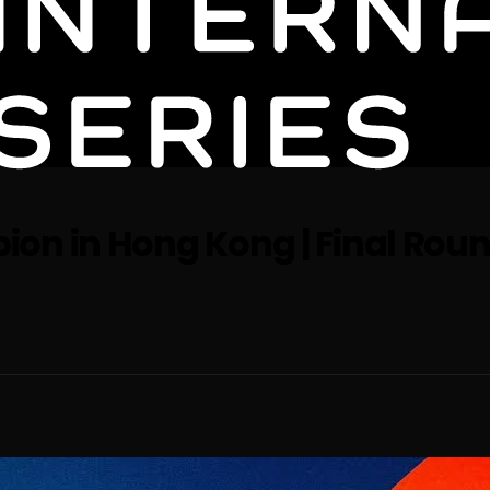
on in Hong Kong | Final Round