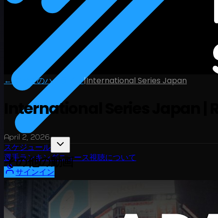
← すべてのハイライト
|
International Series Japan
International Series Japan | R
April 2, 2026
スケジュール
選手
ランキング
ニュース
視聴
について
その他の動画
サインイン