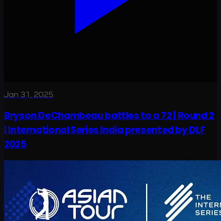
Jan 31, 2025
Bryson DeChambeau battles to a 72 | Round 2
| International Series India presented by DLF
2025