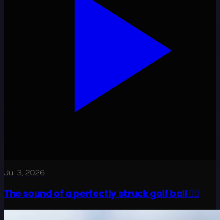
Jul 3, 2026
The sound of a perfectly struck golf ball 😮‍💨