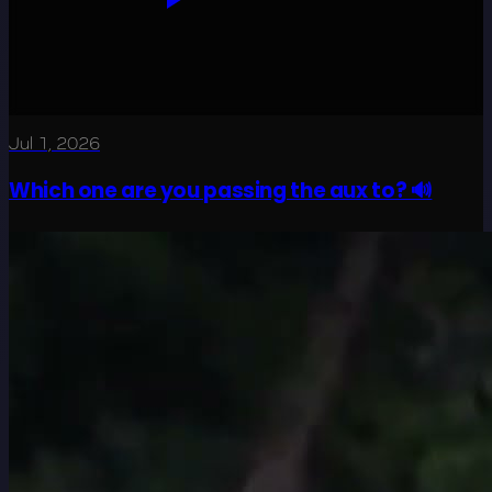
Jul 1, 2026
Which one are you passing the aux to? 🔊