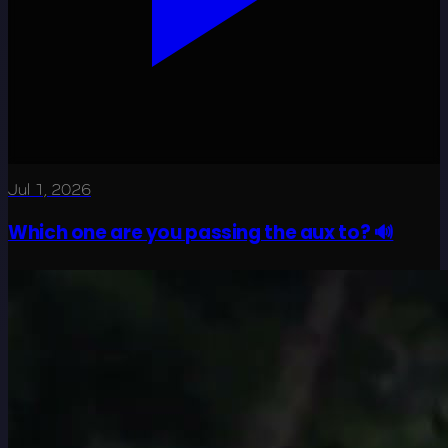
Jul 1, 2026
Which one are you passing the aux to? 🔊