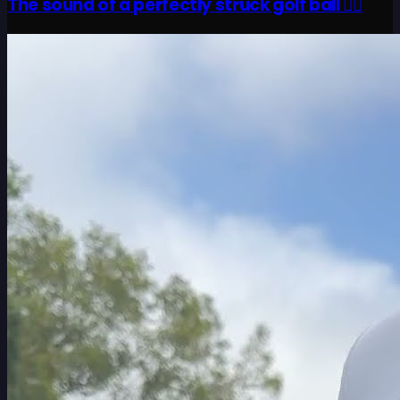
The sound of a perfectly struck golf ball 😮‍💨