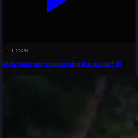
Jul 1, 2026
Which one are you passing the aux to? 🔊