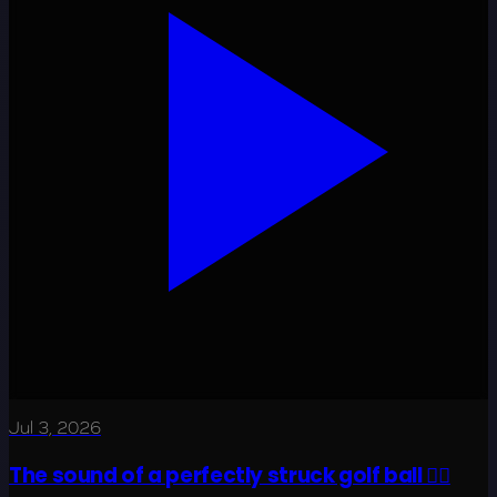
Jul 3, 2026
The sound of a perfectly struck golf ball 😮‍💨