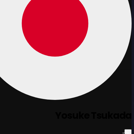
Yosuke Tsukada