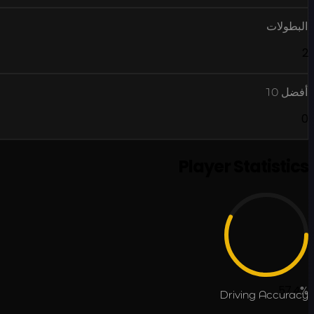
البطولات
2
أفضل 10
0
Player Statistics
57.4
%
Driving Accuracy