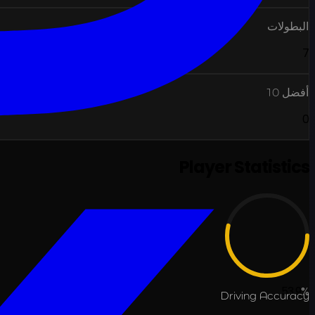
البطولات
7
أفضل 10
0
Player Statistics
53.9
%
Driving Accuracy