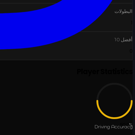
البطولات
1
أفضل 10
0
Player Statistics
50.0
%
Driving Accuracy