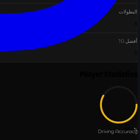
البطولات
4
أفضل 10
0
Player Statistics
58.4
%
Driving Accuracy