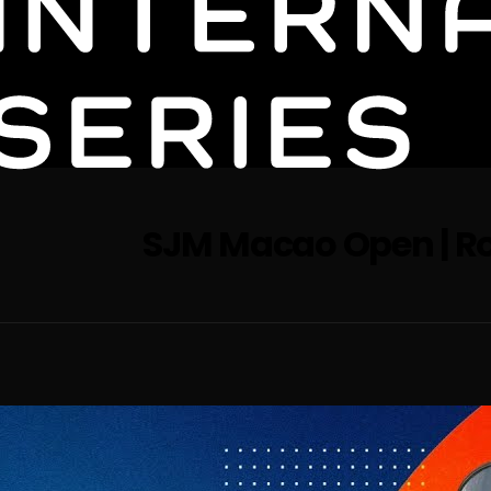
SJM Macao Open | Rou