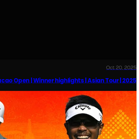
Oct 20, 2025
ao Open | Winner highlights | Asian Tour | 2025