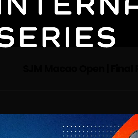
SJM Macao Open | Final 