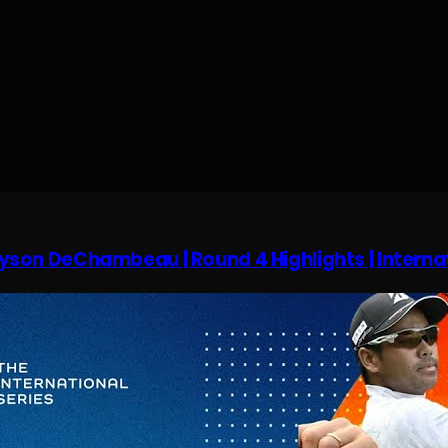
yson DeChambeau | Round 4 Highlights | Internati