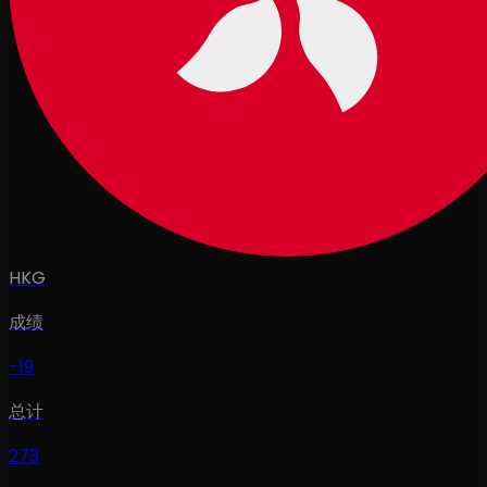
HKG
成绩
-19
总计
273