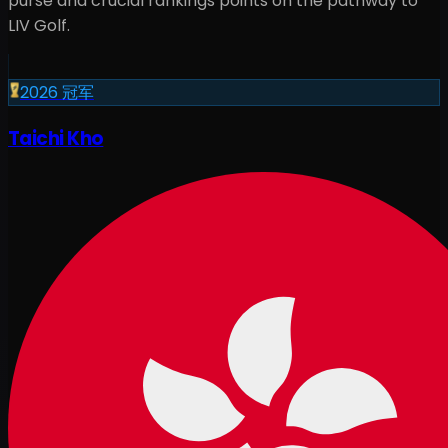
purse and crucial rankings points on the pathway to
LIV Golf.
2026
冠军
Taichi Kho