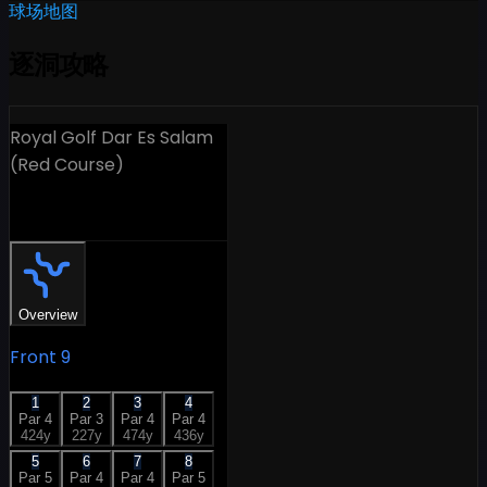
球场地图
逐洞攻略
Royal Golf Dar Es Salam
(Red Course)
18 Holes
Overview
Front 9
1
2
3
4
Par
4
Par
3
Par
4
Par
4
424
y
227
y
474
y
436
y
5
6
7
8
Par
5
Par
4
Par
4
Par
5