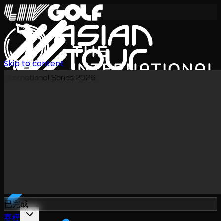
Skip to content
International Series 2026
ZH
已完成
赛程