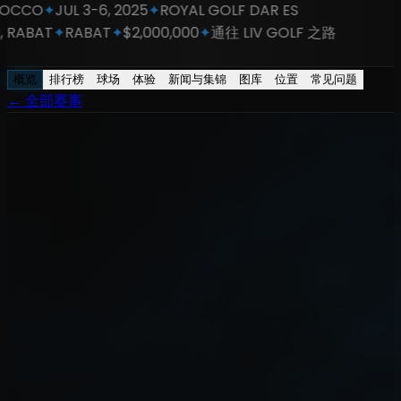
CCO
✦
JUL 3-6, 2025
✦
ROYAL GOLF DAR ES
RABAT
✦
RABAT
✦
$2,000,000
✦
通往 LIV GOLF 之路
概览
排行榜
球场
体验
新闻与集锦
图库
位置
常见问题
←
全部赛事