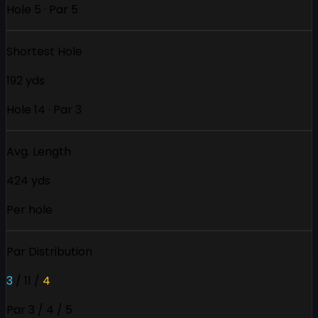
Hole 5 · Par 5
Shortest Hole
192 yds
Hole 14 · Par 3
Avg. Length
424 yds
Per hole
Par Distribution
3
/
11
/
4
Par 3 / 4 / 5