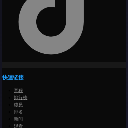
快速链接
赛程
排行榜
球员
排名
新闻
观看