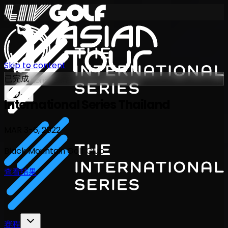
Skip to content
已完成
International Series 2026
ZH
International Series Thailand
MAR 3-6, 2022
Black Mountain Golf Club
查看结果
赛程