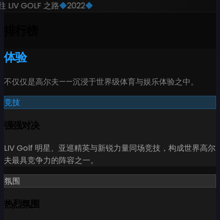
 LIV GOLF 之路
◆
2022
◆
排行榜
体验
不仅仅是高尔夫——沉浸于世界级体育与娱乐体验之中。
竞技
强强对决
LIV Golf 明星、亚巡精英与新锐力量同场竞技，构成世界高尔
夫最具竞争力的阵容之一。
氛围
热烈氛围