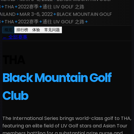
✦
THA
✦
2022赛季
✦
通往 LIV GOLF 之路
ILAND
✦
MAR 3-6, 2022
✦
BLACK MOUNTAIN GOLF
✦
THA
✦
2022赛季
✦
通往 LIV GOLF 之路
✦
概览
排行榜
体验
常见问题
←
全部赛事
THA
Black Mountain Golf
Club
The International Series brings world-class golf to
THA
,
featuring an elite field of LIV Golf stars and Asian Tour
members battling for a
substantial
prize purse and