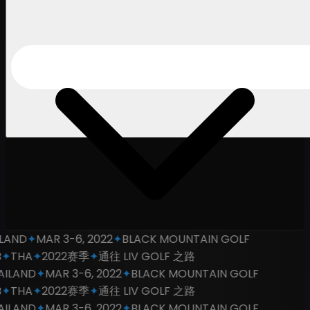
LAND
✦
MAR 3-6, 2022
✦
BLACK MOUNTAIN GOLF
✦
THA
✦
2022赛季
✦
通往 LIV GOLF 之路
ILAND
✦
MAR 3-6, 2022
✦
BLACK MOUNTAIN GOLF
✦
THA
✦
2022赛季
✦
通往 LIV GOLF 之路
ILAND
✦
MAR 3-6, 2022
✦
BLACK MOUNTAIN GOLF