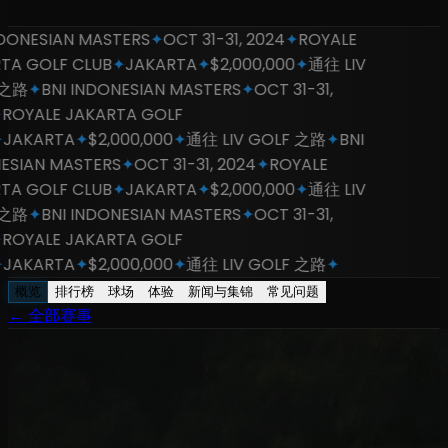
NESIAN MASTERS
✦
OCT 31-31, 2024
✦
ROYALE
 GOLF CLUB
✦
JAKARTA
✦
$2,000,000
✦
通往 LIV
路
✦
BNI INDONESIAN MASTERS
✦
OCT 31-31,
YALE JAKARTA GOLF
AKARTA
✦
$2,000,000
✦
通往 LIV GOLF 之路
✦
BNI
IAN MASTERS
✦
OCT 31-31, 2024
✦
ROYALE
 GOLF CLUB
✦
JAKARTA
✦
$2,000,000
✦
通往 LIV
路
✦
BNI INDONESIAN MASTERS
✦
OCT 31-31,
YALE JAKARTA GOLF
AKARTA
✦
$2,000,000
✦
通往 LIV GOLF 之路
✦
概览
排行榜
球场
体验
新闻与集锦
常见问题
←
全部赛事