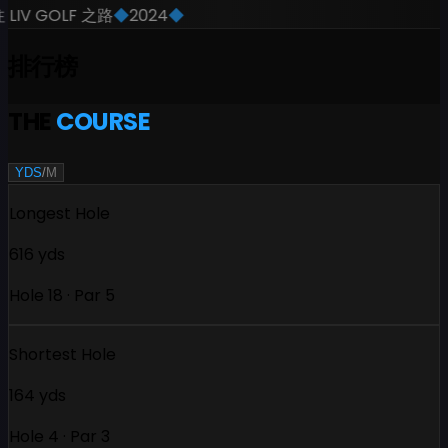
IV GOLF 之路
◆
2024
◆
排行榜
THE
COURSE
YDS
/
M
Longest Hole
616 yds
Hole 18 · Par 5
Shortest Hole
164 yds
Hole 4 · Par 3