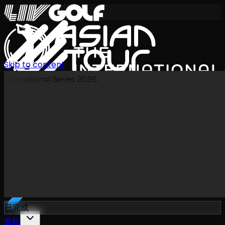
Skip to content
International Series 2026
ZH
已完成
赛程