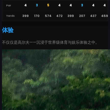
4
3
5
4
4
3
4
4
Par
399
170
574
472
399
207
437
459
Yards
体验
不仅仅是高尔夫——沉浸于世界级体育与娱乐体验之中。