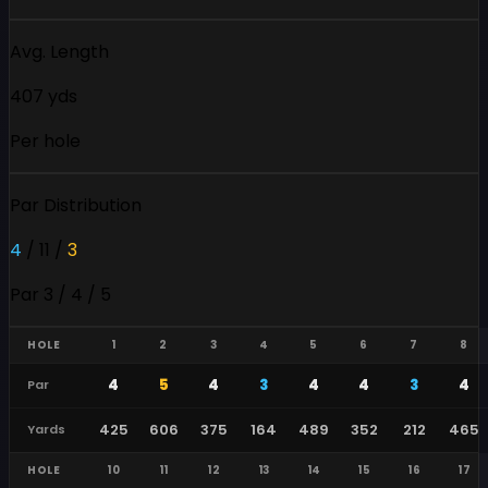
Avg. Length
407 yds
Per hole
Par Distribution
4
/
11
/
3
Par 3 / 4 / 5
HOLE
1
2
3
4
5
6
7
8
4
5
4
3
4
4
3
4
Par
425
606
375
164
489
352
212
465
Yards
HOLE
10
11
12
13
14
15
16
17