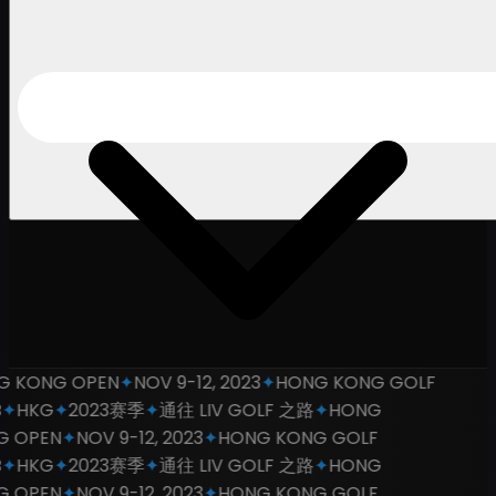
 KONG OPEN
✦
NOV 9-12, 2023
✦
HONG KONG GOLF
✦
HKG
✦
2023赛季
✦
通往 LIV GOLF 之路
✦
HONG
 OPEN
✦
NOV 9-12, 2023
✦
HONG KONG GOLF
✦
HKG
✦
2023赛季
✦
通往 LIV GOLF 之路
✦
HONG
 OPEN
✦
NOV 9-12, 2023
✦
HONG KONG GOLF