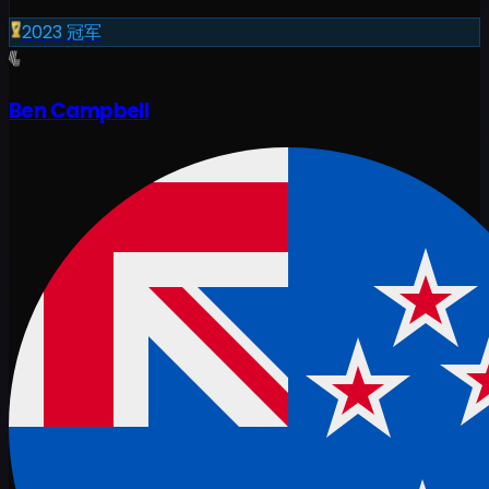
2023
冠军
Ben Campbell