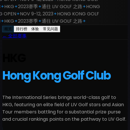
✦
HKG
✦
2023赛季
✦
通往 LIV GOLF 之路
✦
HONG
 OPEN
✦
NOV 9-12, 2023
✦
HONG KONG GOLF
✦
HKG
✦
2023赛季
✦
通往 LIV GOLF 之路
✦
概览
排行榜
体验
常见问题
←
全部赛事
HKG
Hong Kong Golf Club
The International Series brings world-class golf to
HKG
, featuring an elite field of LIV Golf stars and Asian
Tour members battling for a
substantial
prize purse
and crucial rankings points on the pathway to LIV Golf.