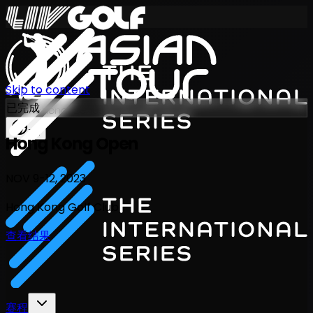
Skip to content
已完成
International Series 2026
ZH
Hong Kong Open
NOV 9-12, 2023
Hong Kong Golf Club
查看结果
赛程