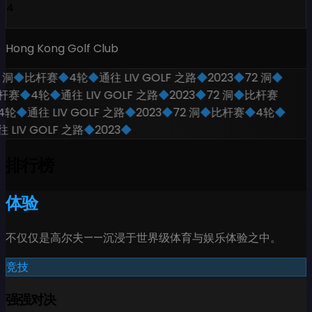
4
Hong Kong Golf Club
 洞
◆
比杆赛
◆
4轮
◆
通往 LIV GOLF 之路
◆
2023
◆
72 洞
◆
杆赛
◆
4轮
◆
通往 LIV GOLF 之路
◆
2023
◆
72 洞
◆
比杆赛
4轮
◆
通往 LIV GOLF 之路
◆
2023
◆
72 洞
◆
比杆赛
◆
4轮
◆
 LIV GOLF 之路
◆
2023
◆
排行榜
体验
不仅仅是高尔夫——沉浸于世界级体育与娱乐体验之中。
竞技
强强对决