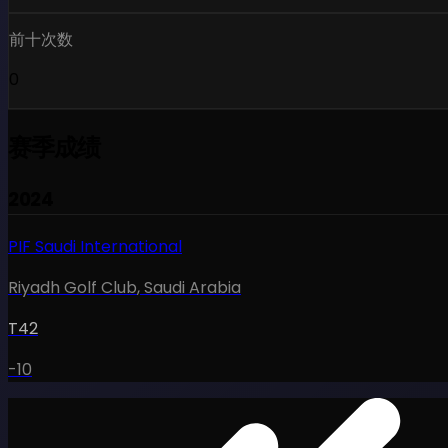
前十次数
0
赛季成绩
2024
PIF Saudi International
Riyadh Golf Club
,
Saudi Arabia
T42
-10